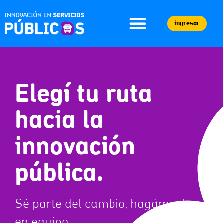
ingresar
Elegí tu ruta
hacia la
innovación
pública.
Sé parte del cambio, hagámoslo
en equipo.