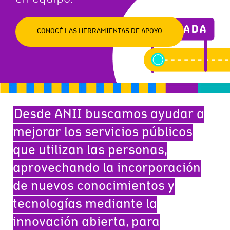
CONOCÉ LAS HERRAMIENTAS DE APOYO
Desde ANII buscamos ayudar a
mejorar los servicios públicos
que utilizan las personas,
aprovechando la incorporación
de nuevos conocimientos y
tecnologías mediante la
innovación abierta, para