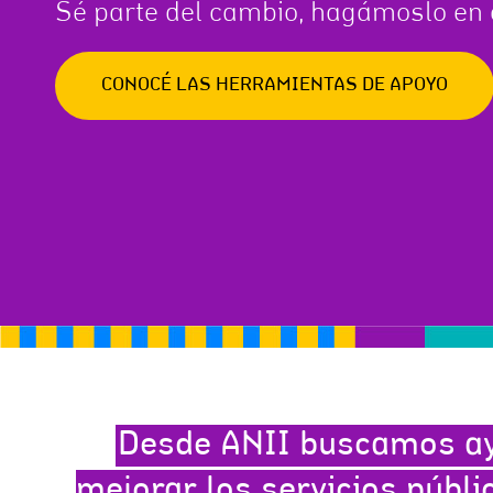
Sé parte del cambio, hagámoslo en 
CONOCÉ LAS HERRAMIENTAS DE APOYO
Desde ANII buscamos a
mejorar los servicios públi