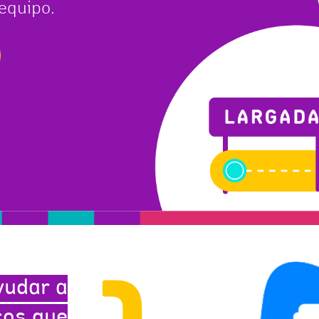
equipo.
yudar a
cos que