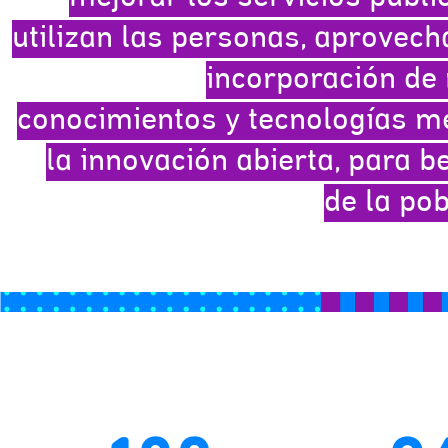
utilizan las personas, aprovech
incorporación de
conocimientos y tecnologías m
la innovación abierta, para b
de la pob
e
"La realidad nos demostró que era vital
el proceso y nos permitió obtener ins