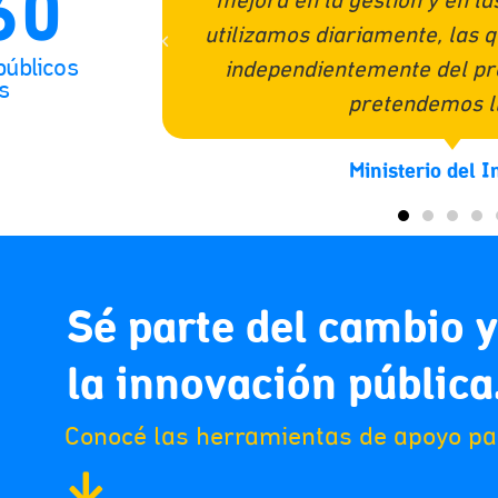
60
ientas que
a nivel grupal con excelente r
mos mejorar
aquellos grupos cuyos integra
públicos
al al que
distintas"
s
COCAP
Sé parte del cambio 
la innovación pública
Conocé las herramientas de apoyo pa