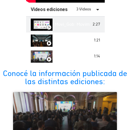
Videos ediciones
3 Videos
Movi_Gob: Movimiento de innovación
2:27
MoviGob 2024: Nos inflamos de orgul
1:21
MoviGob 2025
1:14
Conocé la información publicada de
las distintas ediciones: