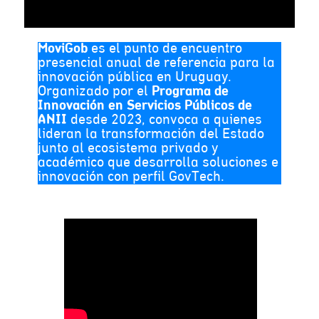
MoviGob
es el punto de encuentro
presencial anual de referencia para la
innovación pública en Uruguay.
Organizado por el
Programa de
Innovación en Servicios Públicos de
ANII
desde 2023, convoca a quienes
lideran la transformación del Estado
junto al ecosistema privado y
académico que desarrolla soluciones e
innovación con perfil GovTech.