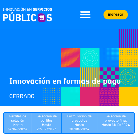
ingresar
Innovación en formas de pago
CERRADO
Perfiles de
Selección de
Formulación de
Selección de
solución
perfiles
proyectos
proyecto final
Hasta
Hasta
Hasta
Hasta 31/10/2024
14/06/2024
29/07/2024
30/08/2024