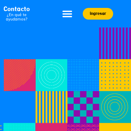
Contacto
ingresar
¿En qué te
ayudamos?