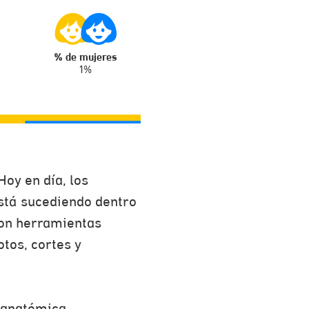
% de mujeres
1%
oy en día, los
está sucediendo dentro
son herramientas
tos, cortes y