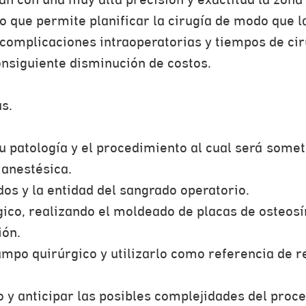
n con una muy alta precisión y exactitud la zon
lo que permite planificar la cirugía de modo que 
omplicaciones intraoperatorias y tiempos de cir
onsiguiente disminución de costos.
as.
 patología y el procedimiento al cual será somet
 anestésica.
dos y la entidad del sangrado operatorio.
gico, realizando el moldeado de placas de osteos
ión.
campo quirúrgico y utilizarlo como referencia de 
o y anticipar las posibles complejidades del proc