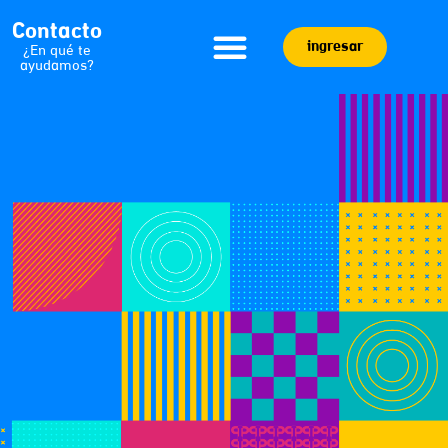
Contacto
ingresar
¿En qué te
ayudamos?