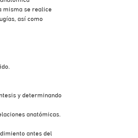
a anatómica
la misma se realice
ugías, así como
ido.
íntesis y determinando
relaciones anatómicas.
edimiento antes del