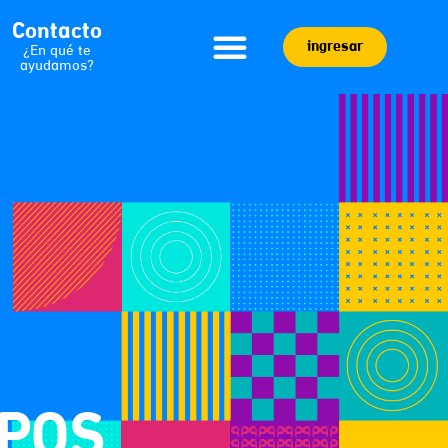
Contacto
ingresar
¿En qué te
ayudamos?
 POS