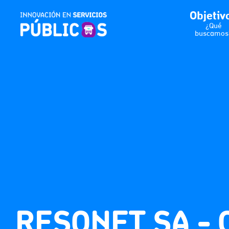
Objetiv
¿Qué
buscamos
RESONET SA -