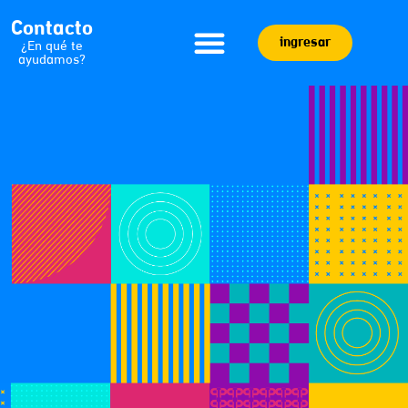
Contacto
ingresar
¿En qué te
ayudamos?