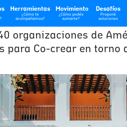
os
Herramientas
Movimiento
Desafíos
¿Cómo te
¿Cómo podés
Proponé
?
acompañamos?
sumarte?
soluciones
40 organizaciones de Amér
 para Co-crear en torno a